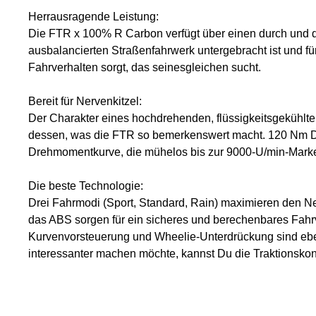
Herrausragende Leistung:
Die FTR x 100% R Carbon verfügt über einen durch und d
ausbalancierten Straßenfahrwerk untergebracht ist und fü
Fahrverhalten sorgt, das seinesgleichen sucht.
Bereit für Nervenkitzel:
Der Charakter eines hochdrehenden, flüssigkeitsgekühlten
dessen, was die FTR so bemerkenswert macht. 120 Nm Dr
Drehmomentkurve, die mühelos bis zur 9000-U/min-Marke 
Die beste Technologie:
Drei Fahrmodi (Sport, Standard, Rain) maximieren den Ner
das ABS sorgen für ein sicheres und berechenbares Fahrv
Kurvenvorsteuerung und Wheelie-Unterdrückung sind ebe
interessanter machen möchte, kannst Du die Traktionskont