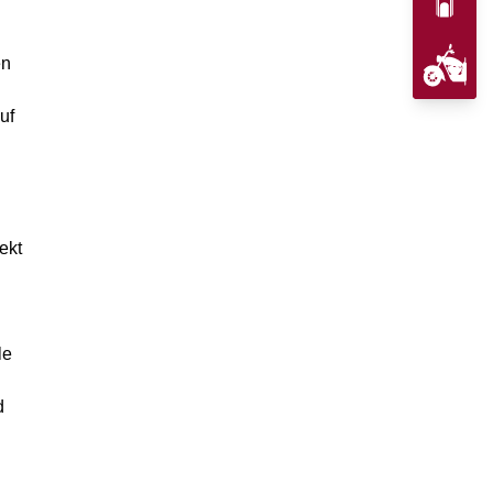
en
uf
ekt
le
d