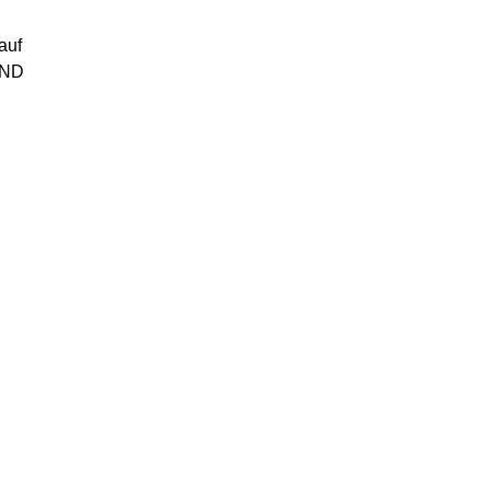
auf
AND
n