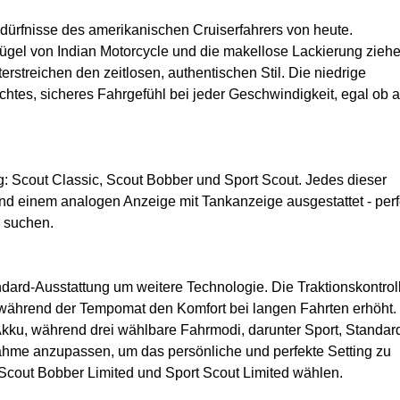
 Bedürfnisse des amerikanischen Cruiserfahrers von heute.
lügel von Indian Motorcycle und die makellose Lackierung zieh
erstreichen den zeitlosen, authentischen Stil. Die niedrige
chtes, sicheres Fahrgefühl bei jeder Geschwindigkeit, egal ob a
: Scout Classic, Scout Bobber und Sport Scout. Jedes dieser
nd einem analogen Anzeige mit Tankanzeige ausgestattet - perf
s suchen.
ndard-Ausstattung um weitere Technologie. Die Traktionskontrol
n, während der Tempomat den Komfort bei langen Fahrten erhöht.
 Akku, während drei wählbare Fahrmodi, darunter Sport, Standar
ahme anzupassen, um das persönliche und perfekte Setting zu
 Scout Bobber Limited und Sport Scout Limited wählen.