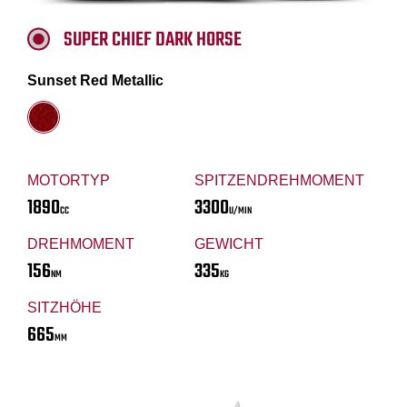
SUPER CHIEF DARK HORSE
Sunset Red Metallic
MOTORTYP
SPITZENDREHMOMENT
1890
3300
CC
U/MIN
DREHMOMENT
GEWICHT
156
335
NM
KG
SITZHÖHE
665
MM