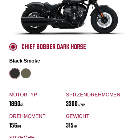
CHIEF BOBBER DARK HORSE
Black Smoke
MOTORTYP
SPITZENDREHMOMENT
1890
3300
CC
U/MIN
DREHMOMENT
GEWICHT
156
315
NM
KG
SITZHÖHE