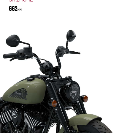
662
MM