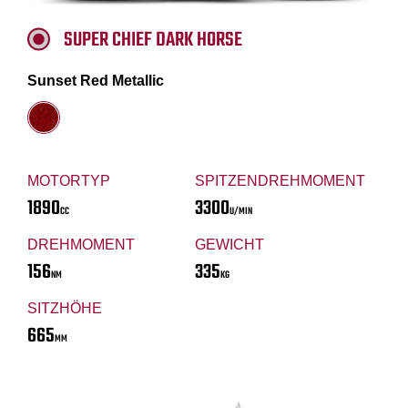
SUPER CHIEF DARK HORSE
Sunset Red Metallic
MOTORTYP
SPITZENDREHMOMENT
1890
3300
CC
U/MIN
DREHMOMENT
GEWICHT
156
335
NM
KG
SITZHÖHE
665
MM