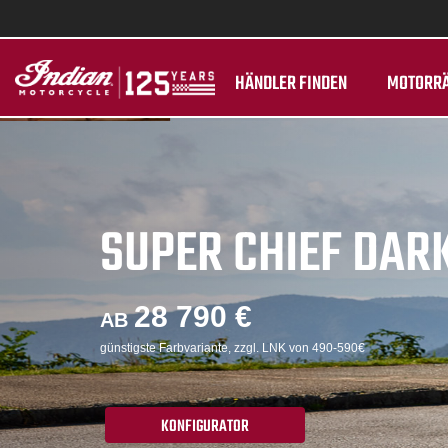
HÄNDLER FINDEN
MOTORR
SUPER CHIEF DAR
28 790 €
AB
günstigste Farbvariante, zzgl. LNK von 490-590€
KONFIGURATOR