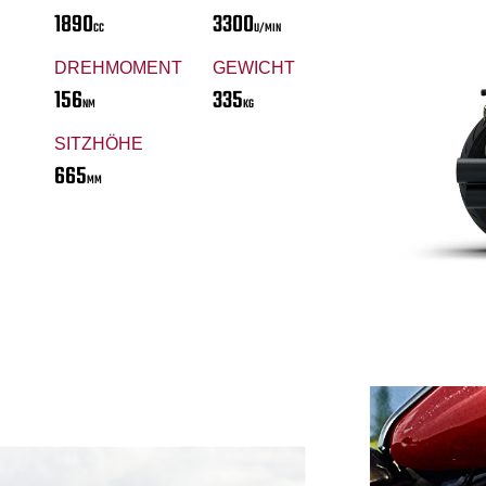
1890
3300
CC
U/MIN
DREHMOMENT
GEWICHT
156
335
NM
KG
SITZHÖHE
665
MM