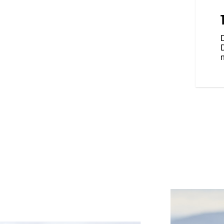
uiser-Lenker, eine schnell
nd ein Touring-Sitz mit
ardausstattung und garantieren
n