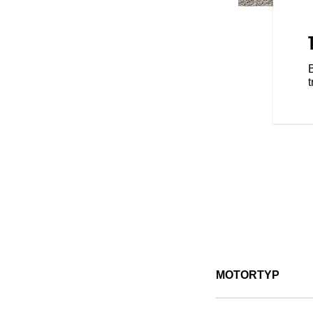
FAHRVERHALTEN UND
Zoll-Display mit RIDE COMMAND
ne Funktionen. Nutze das
luetooth®-Konnektivität,
, um dein Fahrerlebnis zu
 die vorinstallierte RIDE
die Ortungs- und
ike und mehr bietet, damit du
esten Stand bleibst (Funktionen
 Region variieren).
MOTORTYP